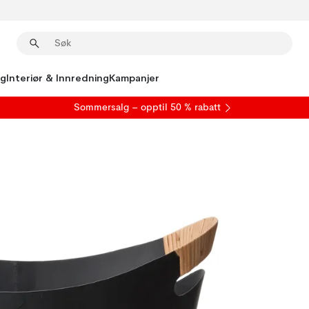
ng
Interiør & Innredning
Kampanjer
S
ommersalg
– opptil 50 % rabatt