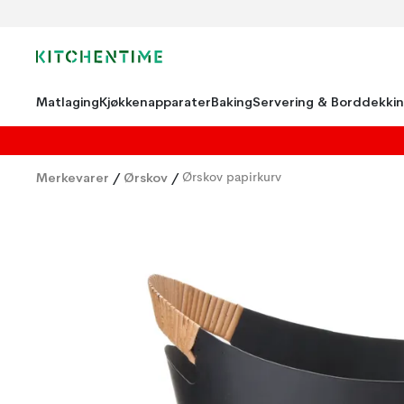
Matlaging
Kjøkkenapparater
Baking
Servering & Borddekki
Merkevarer
/
Ørskov
/
Ørskov papirkurv