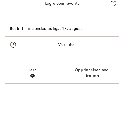
Lagre som favoritt
Bestillt inn
,
sendes tidligst 17. august
Mer info
Jern
Opprinnelsesland
Litauen