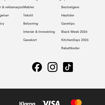
ur & reklamasjon
Møbler
Bestselgere
gelser
Tekstil
Høytider
icy
Belysning
Gavetips
Interiør & Innredning
Black Week 2026
Gavekort
KitchenDays 2026
Rabattkoder