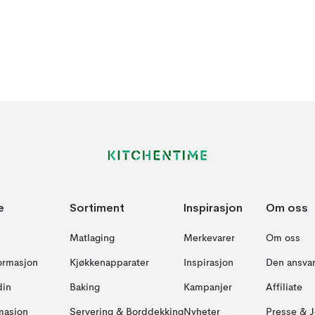
e
Sortiment
Inspirasjon
Om oss
Matlaging
Merkevarer
Om oss
formasjon
Kjøkkenapparater
Inspirasjon
Den ansvar
din
Baking
Kampanjer
Affiliate
masjon
Servering & Borddekking
Nyheter
Presse & J