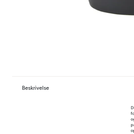
Beskrivelse
D
f
o
p
o