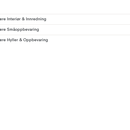
lere Interiør & Innredning
flere Småoppbevaring
lere Hyller & Oppbevaring