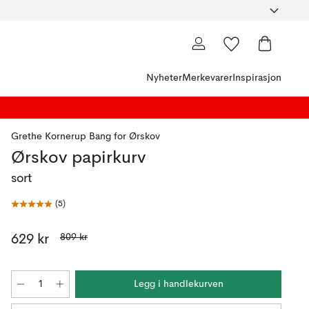
Nyheter
Merkevarer
Inspirasjon
Grethe Kornerup Bang
for
Ørskov
Ørskov papirkurv
sort
(
5
)
809 kr
629 kr
Legg i handlekurven