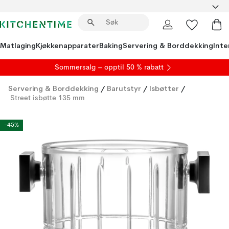
Matlaging
Kjøkkenapparater
Baking
Servering & Borddekking
Inte
S
ommersalg
– opptil 50 % rabatt
Servering & Borddekking
/
Barutstyr
/
Isbøtter
/
Street isbøtte 135 mm
-45%