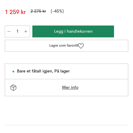
2 275 kr
(-45%)
1 259 kr
Legg i handlekurven
Lagre som favoritt
Bare et fåtall igjen
,
På lager
Mer info