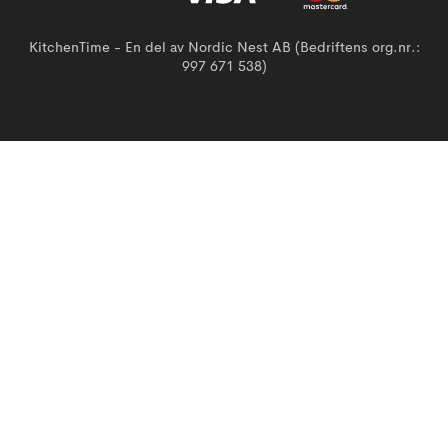
KitchenTime - En del av Nordic Nest AB (Bedriftens org.nr.:
997 671 538)