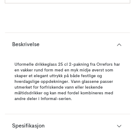
Beskrivelse
Uformelle drikkeglass 25 cl 2-pakning fra Orrefors har
en vakker rund form med en myk midje øverst som
skaper et elegant uttrykk på både festlige og
hverdagslige oppdekninger. Vann glassene passer
utmerket for forfriskende vann eller leskende
måltidsdrikker og kan med fordel kombineres med
andre deler i Informal-serien.
Spesifikasjon