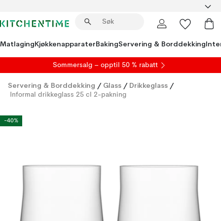
Matlaging
Kjøkkenapparater
Baking
Servering & Borddekking
Inte
S
ommersalg
– opptil 50 % rabatt
Servering & Borddekking
/
Glass
/
Drikkeglass
/
Informal drikkeglass 25 cl 2-pakning
-40%