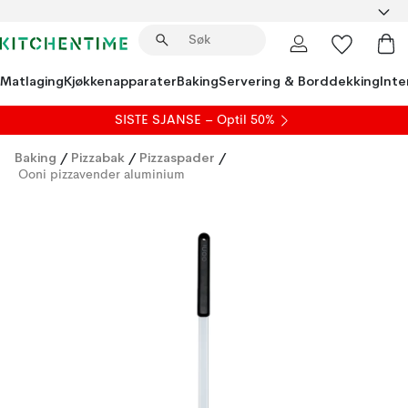
Matlaging
Kjøkkenapparater
Baking
Servering & Borddekking
Inte
SISTE SJANSE – Optil 50%
Baking
/
Pizzabak
/
Pizzaspader
/
Ooni pizzavender aluminium