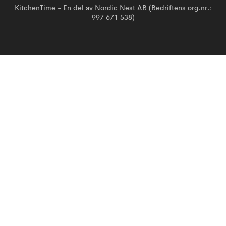
KitchenTime - En del av Nordic Nest AB (Bedriftens org.nr.:
997 671 538)