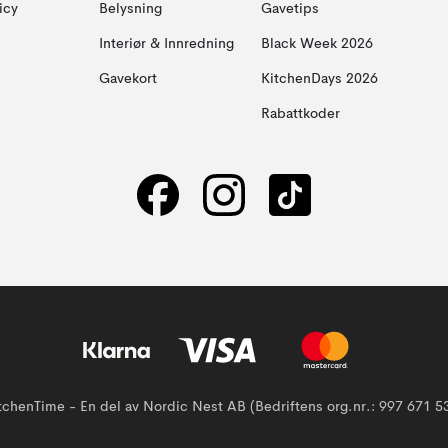
icy
Belysning
Gavetips
Interiør & Innredning
Black Week 2026
Gavekort
KitchenDays 2026
Rabattkoder
tchenTime - En del av Nordic Nest AB (Bedriftens org.nr.: 997 671 5