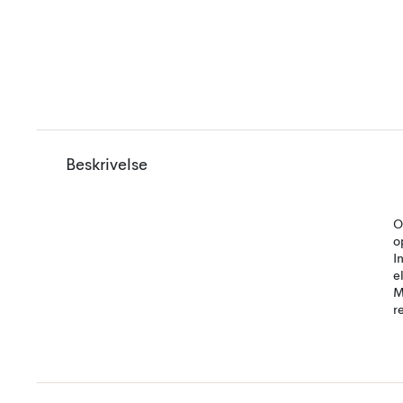
Beskrivelse
O
o
I
e
M
r