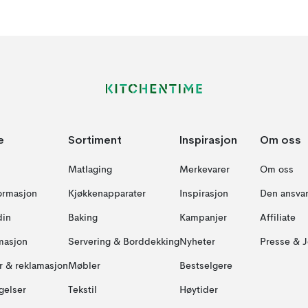
e
Sortiment
Inspirasjon
Om oss
Matlaging
Merkevarer
Om oss
formasjon
Kjøkkenapparater
Inspirasjon
Den ansvar
din
Baking
Kampanjer
Affiliate
masjon
Servering & Borddekking
Nyheter
Presse & J
ur & reklamasjon
Møbler
Bestselgere
gelser
Tekstil
Høytider