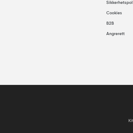
Sikkerhetspol
Cookies
B2B
Angrerett
Ki