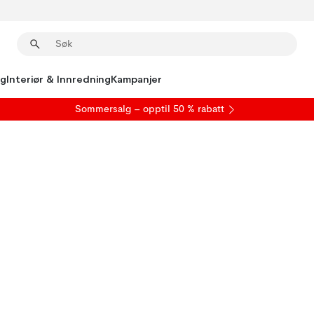
ng
Interiør & Innredning
Kampanjer
S
ommersalg
– opptil 50 % rabatt