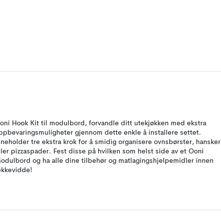
oni Hook Kit til modulbord, forvandle ditt utekjøkken med ekstra
ppbevaringsmuligheter gjennom dette enkle å installere settet.
nneholder tre ekstra krok for å smidig organisere ovnsbørster, hansker
ller pizzaspader. Fest disse på hvilken som helst side av et Ooni
odulbord og ha alle dine tilbehør og matlagingshjelpemidler innen
ekkevidde!