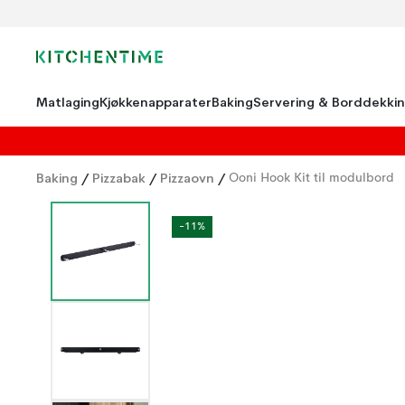
Matlaging
Kjøkkenapparater
Baking
Servering & Borddekki
Baking
/
Pizzabak
/
Pizzaovn
/
Ooni Hook Kit til modulbord
-11%