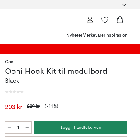
Nyheter
Merkevarer
Inspirasjon
Ooni
Ooni Hook Kit til modulbord
Black
229 kr
(-11%)
203 kr
Legg i handlekurven