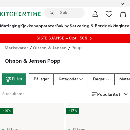
Matlaging
Kjøkkenapparater
Baking
Servering & Borddekking
Inte
SISTE SJANSE – Optil 50%
Merkevarer
/
Olsson & Jensen
/
Poppi
Olsson & Jensen Poppi
Filter
På lager
Kategorier
Farger
Mater
Popularitet
6
resultater
-10%
-17%
På lager
På lager