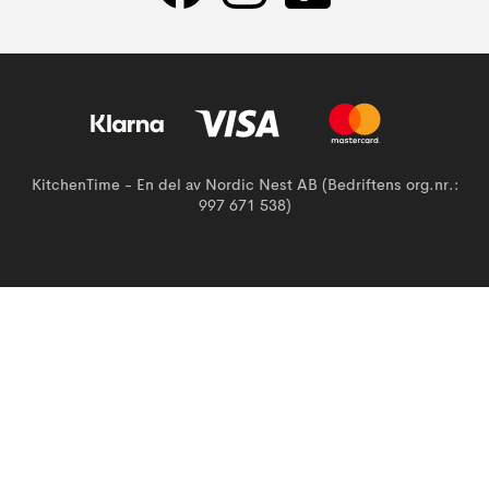
KitchenTime - En del av Nordic Nest AB (Bedriftens org.nr.:
997 671 538)