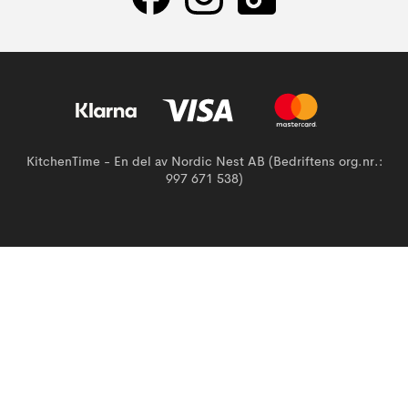
KitchenTime - En del av Nordic Nest AB (Bedriftens org.nr.:
997 671 538)