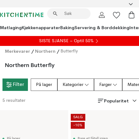
Matlaging
Kjøkkenapparater
Baking
Servering & Borddekking
Inte
SISTE SJANSE – Optil 50%
Merkevarer
/
Northern
/
Butterfly
Northern Butterfly
Filter
På lager
Kategorier
Farger
Mater
Popularitet
5
resultater
SALG
-10%
På lager
Bare et fåtall igjen