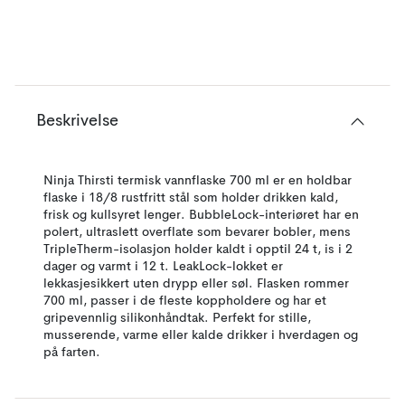
Beskrivelse
Ninja Thirsti termisk vannflaske 700 ml er en holdbar
flaske i 18/8 rustfritt stål som holder drikken kald,
frisk og kullsyret lenger. BubbleLock-interiøret har en
polert, ultraslett overflate som bevarer bobler, mens
TripleTherm-isolasjon holder kaldt i opptil 24 t, is i 2
dager og varmt i 12 t. LeakLock-lokket er
lekkasjesikkert uten drypp eller søl. Flasken rommer
700 ml, passer i de fleste koppholdere og har et
gripevennlig silikonhåndtak. Perfekt for stille,
musserende, varme eller kalde drikker i hverdagen og
på farten.