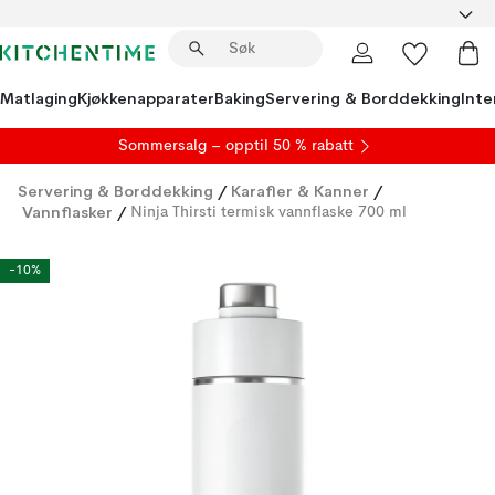
Matlaging
Kjøkkenapparater
Baking
Servering & Borddekking
Inte
S
ommersalg
– opptil 50 % rabatt
Servering & Borddekking
/
Karafler & Kanner
/
Vannflasker
/
Ninja Thirsti termisk vannflaske 700 ml
-10%