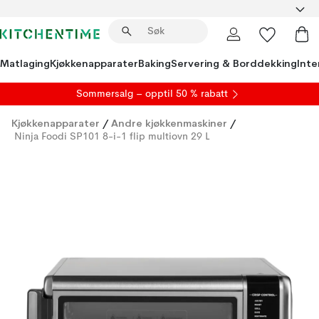
Matlaging
Kjøkkenapparater
Baking
Servering & Borddekking
Inte
S
ommersalg
– opptil 50 % rabatt
Kjøkkenapparater
/
Andre kjøkkenmaskiner
/
Ninja Foodi SP101 8-i-1 flip multiovn 29 L