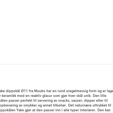
ake dippskål Ø11 fra Muubs har en rund uregelmessig form og er lag
v keramikk med en reaktiv glasur som gjør hver skål unik. Den lille
kålen passer perfekt til servering av snacks, sauser, dipper eller til
ppbevaring av smykker og annet tilbehør. Det naturnære uttrykket til
ippskålen Yake gjør at den passer inn i alle typer interiører. Den kan