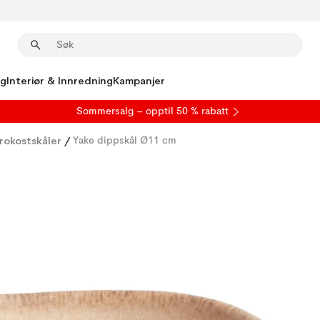
ng
Interiør & Innredning
Kampanjer
S
ommersalg
– opptil 50 % rabatt
rokostskåler
/
Yake dippskål Ø11 cm