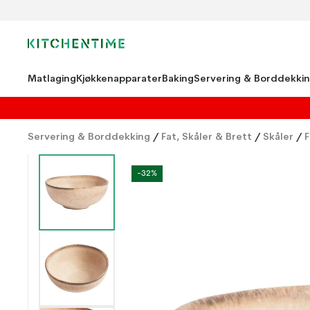
Matlaging
Kjøkkenapparater
Baking
Servering & Borddekki
Servering & Borddekking
/
Fat, Skåler & Brett
/
Skåler
/
F
-32%