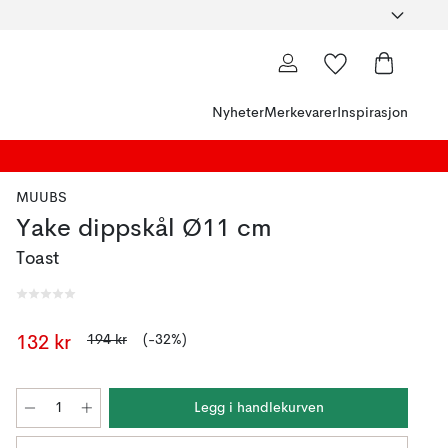
Nyheter
Merkevarer
Inspirasjon
MUUBS
Yake dippskål Ø11 cm
Toast
194 kr
(-32%)
132 kr
Legg i handlekurven