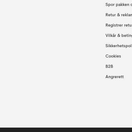
Spor pakken 
Retur & rekla
Registrer ret
Vilkår & betin
Sikkerhetspol
Cookies
B2B
Angrerett