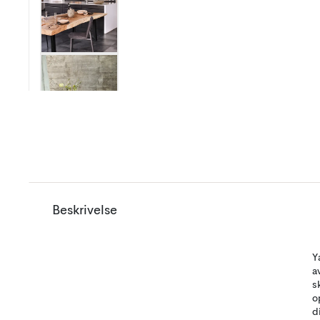
Beskrivelse
Y
a
s
o
d