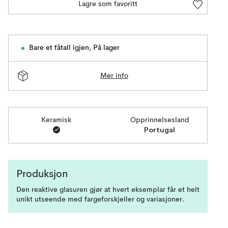
Lagre som favoritt
Bare et fåtall igjen
,
På lager
Mer info
Keramisk
Opprinnelsesland
Portugal
Produksjon
Den reaktive glasuren gjør at hvert eksemplar får et helt
unikt utseende med fargeforskjeller og variasjoner.