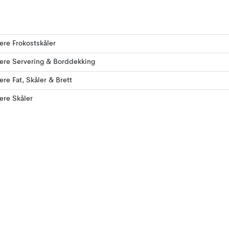
lere Frokostskåler
lere Servering & Borddekking
lere Fat, Skåler & Brett
lere Skåler