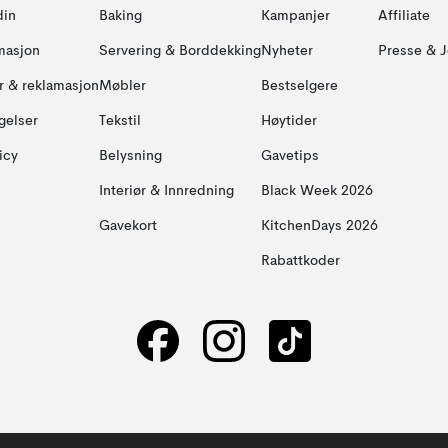
din
Baking
Kampanjer
Affiliate
masjon
Servering & Borddekking
Nyheter
Presse & J
ur & reklamasjon
Møbler
Bestselgere
gelser
Tekstil
Høytider
icy
Belysning
Gavetips
Interiør & Innredning
Black Week 2026
Gavekort
KitchenDays 2026
Rabattkoder