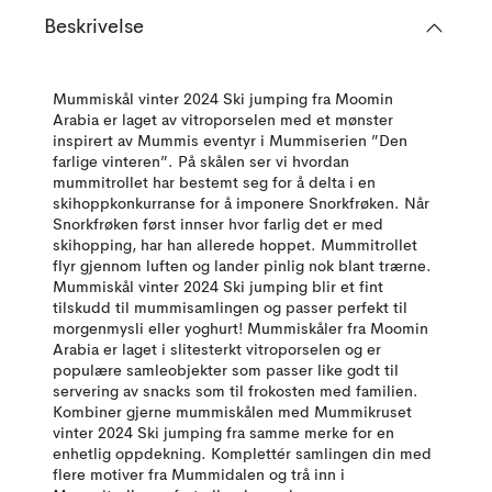
Beskrivelse
Mummiskål vinter 2024 Ski jumping fra Moomin
Arabia er laget av vitroporselen med et mønster
inspirert av Mummis eventyr i Mummiserien ”Den
farlige vinteren”. På skålen ser vi hvordan
mummitrollet har bestemt seg for å delta i en
skihoppkonkurranse for å imponere Snorkfrøken. Når
Snorkfrøken først innser hvor farlig det er med
skihopping, har han allerede hoppet. Mummitrollet
flyr gjennom luften og lander pinlig nok blant trærne.
Mummiskål vinter 2024 Ski jumping blir et fint
tilskudd til mummisamlingen og passer perfekt til
morgenmysli eller yoghurt! Mummiskåler fra Moomin
Arabia er laget i slitesterkt vitroporselen og er
populære samleobjekter som passer like godt til
servering av snacks som til frokosten med familien.
Kombiner gjerne mummiskålen med Mummikruset
vinter 2024 Ski jumping fra samme merke for en
enhetlig oppdekning. Komplettér samlingen din med
flere motiver fra Mummidalen og trå inn i