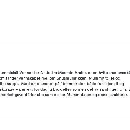
ummiskål Venner for Alltid fra Moomin Arabia er en hvitporselensskå
om fanger vennskapet mellom Snusmumrikken, Mummitrollet og
illesnuppa. Med en diameter på 15 cm er den både funksjonell og
ekorativ – perfekt for daglig bruk eller som en del av samlingen din. 
tmerket gaveidé for alle som elsker Mummidalen og dens karakterer.