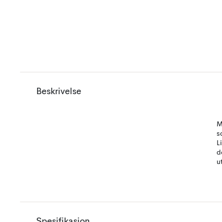
Beskrivelse
M
s
L
d
u
Spesifikasjon