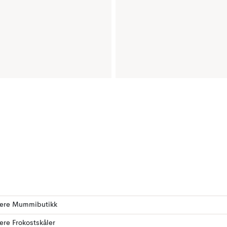
flere Mummibutikk
lere Frokostskåler