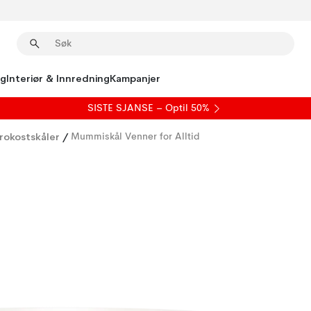
ng
Interiør & Innredning
Kampanjer
SISTE SJANSE – Optil 50%
rokostskåler
/
Mummiskål Venner for Alltid