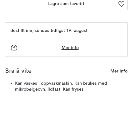
Lagre som favoritt
Bestillt inn
,
sendes tidligst 19. august
Mer info
Bra å vite
Mer info
Kan vaskes i oppvaskmaskin, Kan brukes med
mikrobølgeovn, Ildfast, Kan fryses