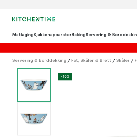
Matlaging
Kjøkkenapparater
Baking
Servering & Borddekki
Servering & Borddekking
/
Fat, Skåler & Brett
/
Skåler
/
F
-10%