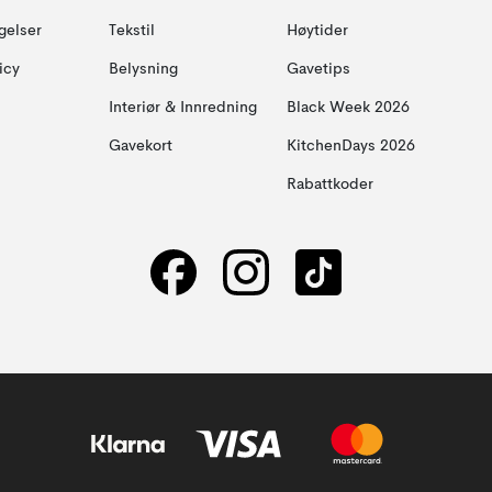
gelser
Tekstil
Høytider
icy
Belysning
Gavetips
Interiør & Innredning
Black Week 2026
Gavekort
KitchenDays 2026
Rabattkoder