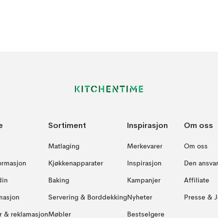
e
Sortiment
Inspirasjon
Om oss
Matlaging
Merkevarer
Om oss
formasjon
Kjøkkenapparater
Inspirasjon
Den ansvar
din
Baking
Kampanjer
Affiliate
masjon
Servering & Borddekking
Nyheter
Presse & J
ur & reklamasjon
Møbler
Bestselgere