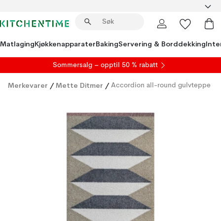
Matlaging
Kjøkkenapparater
Baking
Servering & Borddekking
Inte
S
ommersalg
– opptil 50 % rabatt
Merkevarer
/
Mette Ditmer
/
Accordion all-round gulvteppe