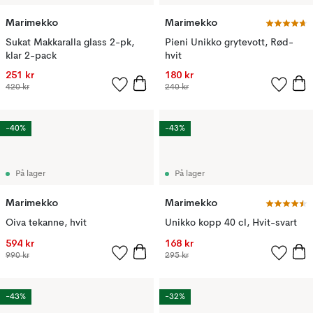
Marimekko
Marimekko
Sukat Makkaralla glass 2-pk,
Pieni Unikko grytevott, Rød-
klar 2-pack
hvit
251 kr
180 kr
420 kr
240 kr
-40%
-43%
På lager
På lager
Marimekko
Marimekko
Oiva tekanne, hvit
Unikko kopp 40 cl, Hvit-svart
594 kr
168 kr
990 kr
295 kr
-43%
-32%