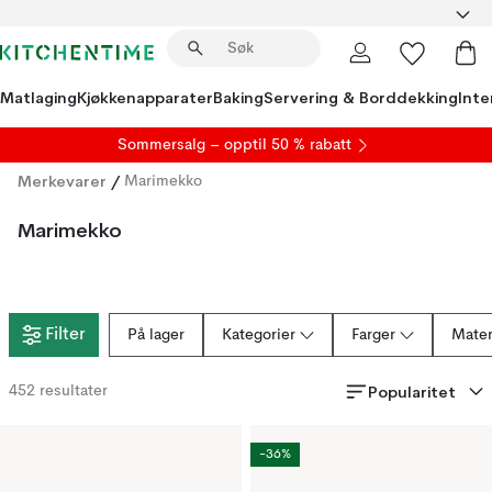
Matlaging
Kjøkkenapparater
Baking
Servering & Borddekking
Inte
S
ommersalg
– opptil 50 % rabatt
Merkevarer
/
Marimekko
Marimekko
Filter
På lager
Kategorier
Farger
Mater
Popularitet
452
resultater
-36%