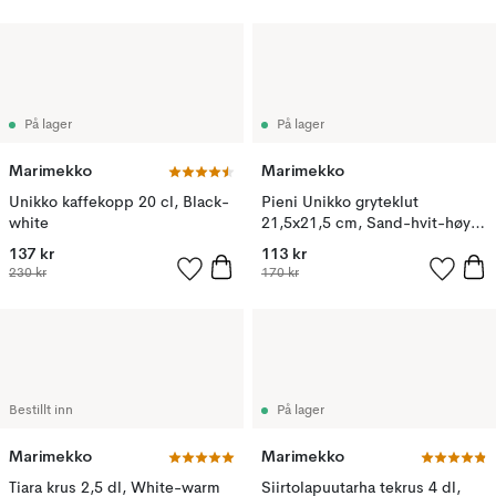
På lager
På lager
Marimekko
Marimekko
Unikko kaffekopp 20 cl, Black-
Pieni Unikko gryteklut
white
21,5x21,5 cm, Sand-hvit-høy-
smaragd
137 kr
113 kr
230 kr
170 kr
Bestillt inn
På lager
Marimekko
Marimekko
Tiara krus 2,5 dl, White-warm
Siirtolapuutarha tekrus 4 dl,