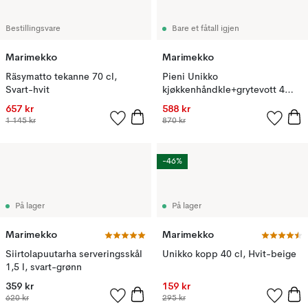
Bestillingsvare
Bare et fåtall igjen
Marimekko
Marimekko
Räsymatto tekanne 70 cl,
Pieni Unikko
Svart-hvit
kjøkkenhåndkle+grytevott 4
deler, Cotton-dark cherry-rose
657 kr
588 kr
1 145 kr
870 kr
-46%
På lager
På lager
Marimekko
Marimekko
Siirtolapuutarha serveringsskål
Unikko kopp 40 cl, Hvit-beige
1,5 l, svart-grønn
359 kr
159 kr
620 kr
295 kr