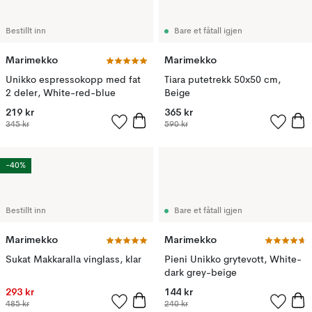
Bestillt inn
Bare et fåtall igjen
Marimekko
Marimekko
Unikko espressokopp med fat
Tiara putetrekk 50x50 cm,
2 deler, White-red-blue
Beige
219 kr
365 kr
345 kr
590 kr
-40%
Bestillt inn
Bare et fåtall igjen
Marimekko
Marimekko
Sukat Makkaralla vinglass, klar
Pieni Unikko grytevott, White-
dark grey-beige
293 kr
144 kr
485 kr
240 kr