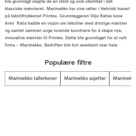
ble grunnlagt skapte de en sterk og unik identitet i det
klassiske mønsteret. Marimekko har sine røtter i Helsinki basert
på tekstiltrykkeriet Printex. Grunnleggeren Viljo Ratias kone
Armi Ratia hadde en visjon om tekstiler med dristige mønster
og samlet sammen unge lovende kunstnere for å skape nye,
innovative mønster til Printex. Dette ble grunnlaget for et nytt
firma – Marimekko. Bedriften ble fort anerkjent over hele
verden og på 60-tallet sies det at Jacqueline Kennedy bar en
kjole designet av Marimekko på forsiden av Sports Illustrated.
Populære filtre
Armi Ratia. Grunnleggeren av selv sier at Marimekko ikke
skaper design ut fra trender og mote, men at de lager tidløse og
Marimekko tallerkener
Marimekko asjetter
Marimekko
holdbare produkter som tilfeldigvis ofte er veldig moderne. I
dag har Marimekko butikker over hele verden og er velkjent for
de fleste av oss med sine klassiske og stiltypiske mønster.
Marimekko som varemerke er første og fremst kjent for sine
originale farger og trykk som er tydelig koblet til varemerket.
Historie Marimekko ble grunnlagt i 1951 og allerede fra starten
ble bedriften assosiert med sine typiske og unike mønster,