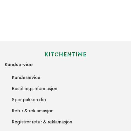
hvilket gjorde at Marimekko fikk en egen identitet. I dag selges
Marimekko produktene i over 40 land og har over 150 butikker
over hele verden. Marimekkos fremste markeder er Nord
Amerika, Asia og Nord Europa.
VisjonMarimekko har en visjon om å bli den ledende aktøren
innen mønsterdesign over hele verden. Bedriften vil fortsette å
utvikles innen designmarkedet og vokse på utvalgte
internasjonale markeder.
Kundservice
Marimekkos verdierMarimekkos første grunnverdier er ”Living,
Kundeservice
not pretending” og de mener at hvert menneske skal leve sitt
eget liv og ikke lat som de er en annen for noen andre. Derfor
Bestillingsinformasjon
vil Marimekko bidra til å skape en vakker og hyggelig hverdag
Spor pakken din
med sin design. De vil at dere varemerke skal anses som ekte
og genuint. En annen grunnverdi er at de vil skape produkter
Retur & reklamasjon
som gir mennesker glede i lang tid og samtidig verne om
Registrer retur & reklamasjon
miljøet gjennom produksjonsprosessen. Marimekko handler
gjennom det finske ordtaket ”we don´t leave our buddies