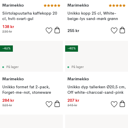
Marimekko
Marimekko
Siirtolapuutarha kaffekopp 20
Unikko kopp 25 cl, White-
cl, hvit-svart-gul
beige-lys sand-mørk grønn
138 kr
255 kr
230 kr
-46%
-40%
På lager
På lager
Marimekko
Marimekko
Unikko formet fat 2-pack,
Unikko dyp tallerken Ø20,5 cm,
Forget-me-not, stoneware
Off white-charcoal-sand-pink
284 kr
207 kr
525 kr
345 kr