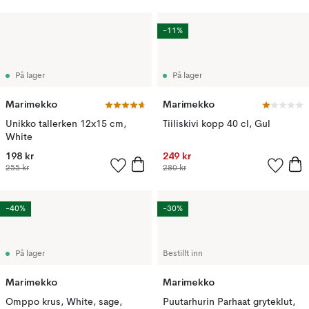
-11%
På lager
På lager
Marimekko
Marimekko
Unikko tallerken 12x15 cm,
Tiiliskivi kopp 40 cl, Gul
White
198 kr
249 kr
255 kr
280 kr
-40%
-30%
På lager
Bestillt inn
Marimekko
Marimekko
Omppo krus, White, sage,
Puutarhurin Parhaat gryteklut,