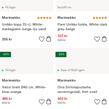
På lager
Bestillt inn
Marimekko
Marimekko
Unikko kopp 25 cl, White-
Pieni Unikko forkle, White-dark
mørkegrønn-beige-lys sand
grey-beige
337 kr
255 kr
530 kr
-39%
-35%
På lager
Bare et fåtall igjen
Marimekko
Marimekko
Valssi brett Ø46 cm, White-
Oiva Siirtolapuutarha
blue-orange
serveringsskål, Hvit-svart
485 kr
603 kr
800 kr
930 kr