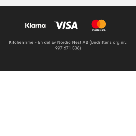
KitchenTime - En del av Nordic Nest AB (Bedriftens org.nr.:
997 671 538)