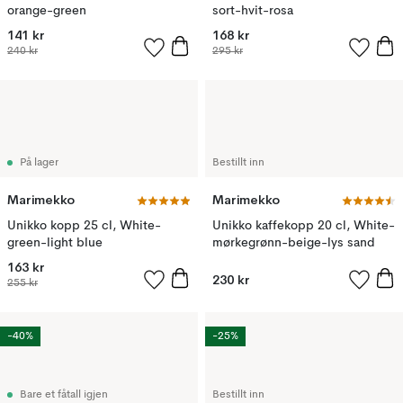
orange-green
sort-hvit-rosa
141 kr
168 kr
240 kr
295 kr
På lager
Bestillt inn
Marimekko
Marimekko
Unikko kopp 25 cl, White-
Unikko kaffekopp 20 cl, White-
green-light blue
mørkegrønn-beige-lys sand
163 kr
230 kr
255 kr
-40%
-25%
Bare et fåtall igjen
Bestillt inn