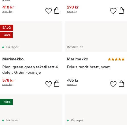
418 kr
290 kr
610 kr
550 kr
SALG
-36%
På lager
Bestillt inn
Marimekko
Marimekko
Pieni green green tekstilsett 4
Fokus rundt brett, svart
deler, Grønn-oransje
578 kr
485 kr
900 kr
800 kr
-40%
På lager
På lager