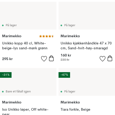
På lager
På lager
Marimekko
Marimekko
Unikko kopp 40 cl, White-
Unikko kjøkkenhåndkle 47 x 70
beige-lys sand-mørk grønn
cm, Sand-hvit-høy-smaragd
160 kr
295 kr
230 kr
-31%
-47%
Bare et fåtall igjen
På lager
Marimekko
Marimekko
Iso Unikko løper, Off white-
Tiara forkle, Beige
pear