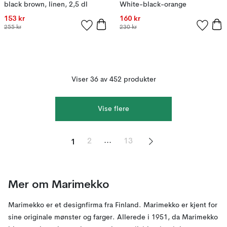
black brown, linen, 2,5 dl
White-black-orange
153 kr
160 kr
255 kr
230 kr
Viser 36 av 452 produkter
Vise flere
1
...
2
13
Mer om Marimekko
Marimekko er et designfirma fra Finland. Marimekko er kjent for
sine originale mønster og farger. Allerede i 1951, da Marimekko