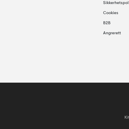
Sikkerhetspol
Cookies
B2B
Angrerett
Ki