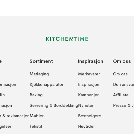
e
Sortiment
Inspirasjon
Om oss
Matlaging
Merkevarer
Om oss
formasjon
Kjøkkenapparater
Inspirasjon
Den ansvar
din
Baking
Kampanjer
Affiliate
masjon
Servering & Borddekking
Nyheter
Presse & J
ur & reklamasjon
Møbler
Bestselgere
gelser
Tekstil
Høytider