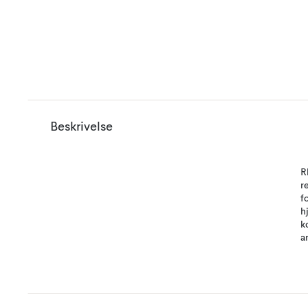
Beskrivelse
R
r
f
h
k
a