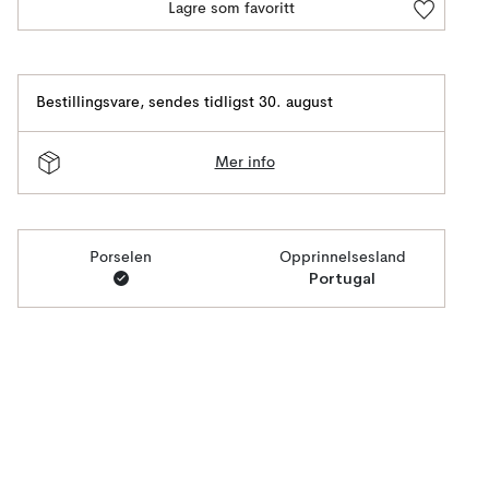
Lagre som favoritt
Bestillingsvare
,
sendes tidligst 30. august
Mer info
Porselen
Opprinnelsesland
Portugal