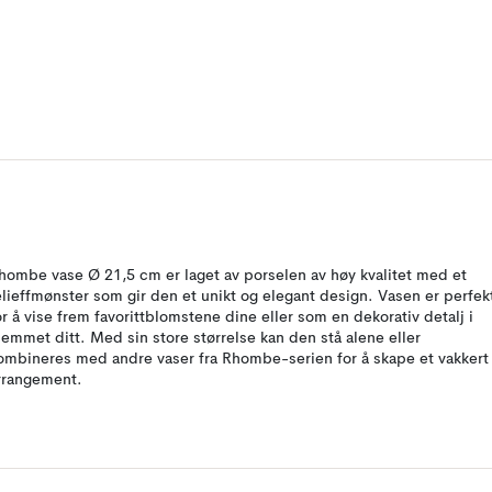
hombe vase Ø 21,5 cm er laget av porselen av høy kvalitet med et
elieffmønster som gir den et unikt og elegant design. Vasen er perfek
or å vise frem favorittblomstene dine eller som en dekorativ detalj i
jemmet ditt. Med sin store størrelse kan den stå alene eller
ombineres med andre vaser fra Rhombe-serien for å skape et vakkert
rrangement.