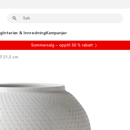
ng
Interiør & Innredning
Kampanjer
S
ommersalg
– opptil 50 % rabatt
Ø 21,5 cm