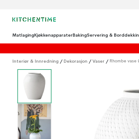
Matlaging
Kjøkkenapparater
Baking
Servering & Borddekki
Interiør & Innredning
/
Dekorasjon
/
Vaser
/
Rhombe vase 