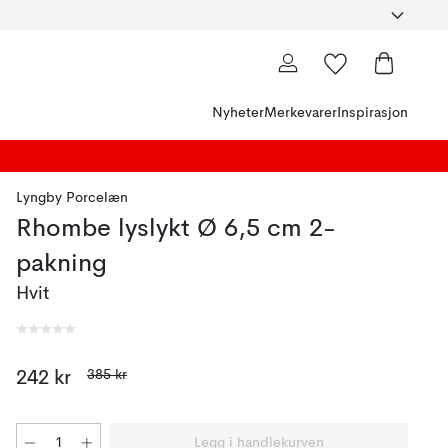
Nyheter
Merkevarer
Inspirasjon
Lyngby Porcelæn
Rhombe lyslykt Ø 6,5 cm 2-
pakning
Hvit
385 kr
242 kr
Legg i handlekurven