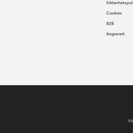
Sikkerhetspol
Cookies
B2B
Angrerett
Ki