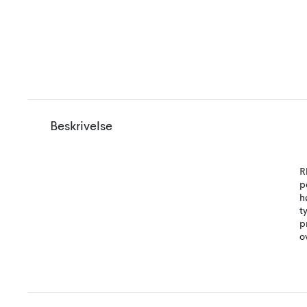
Beskrivelse
R
p
h
t
p
o