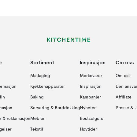
e
Sortiment
Inspirasjon
Om oss
Matlaging
Merkevarer
Om oss
formasjon
Kjøkkenapparater
Inspirasjon
Den ansvar
din
Baking
Kampanjer
Affiliate
masjon
Servering & Borddekking
Nyheter
Presse & J
ur & reklamasjon
Møbler
Bestselgere
gelser
Tekstil
Høytider