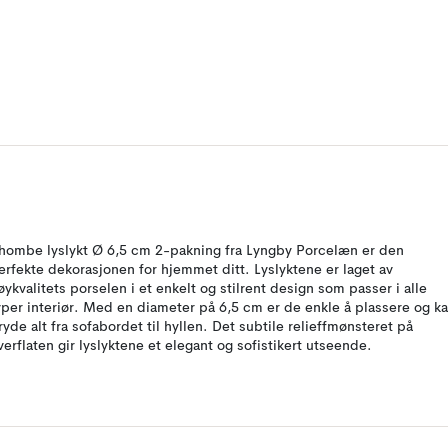
hombe lyslykt Ø 6,5 cm 2-pakning fra Lyngby Porcelæn er den
erfekte dekorasjonen for hjemmet ditt. Lyslyktene er laget av
øykvalitets porselen i et enkelt og stilrent design som passer i alle
yper interiør. Med en diameter på 6,5 cm er de enkle å plassere og k
ryde alt fra sofabordet til hyllen. Det subtile relieffmønsteret på
verflaten gir lyslyktene et elegant og sofistikert utseende.