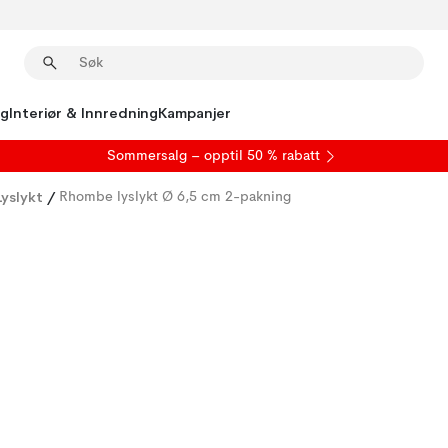
ng
Interiør & Innredning
Kampanjer
S
ommersalg
– opptil 50 % rabatt
yslykt
/
Rhombe lyslykt Ø 6,5 cm 2-pakning