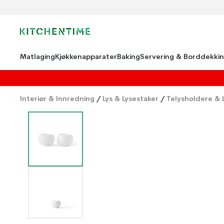
Matlaging
Kjøkkenapparater
Baking
Servering & Borddekki
Interiør & Innredning
/
Lys & Lysestaker
/
Telysholdere & L