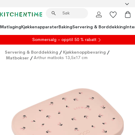
Matlaging
Kjøkkenapparater
Baking
Servering & Borddekking
Inte
S
ommersalg
– opptil 50 % rabatt
Servering & Borddekking
/
Kjøkkenoppbevaring
/
Matbokser
/
Arthur matboks 13,5x17 cm