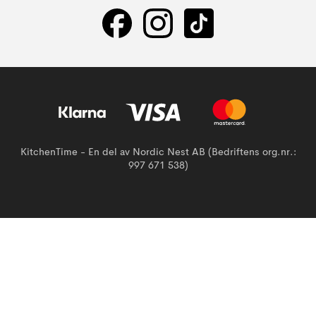
KitchenTime - En del av Nordic Nest AB (Bedriftens org.nr.:
997 671 538)