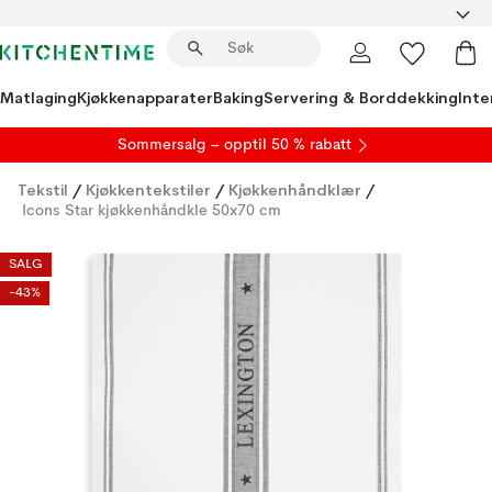
Matlaging
Kjøkkenapparater
Baking
Servering & Borddekking
Inte
S
ommersalg
– opptil 50 % rabatt
Tekstil
/
Kjøkkentekstiler
/
Kjøkkenhåndklær
/
Icons Star kjøkkenhåndkle 50x70 cm
SALG
-43%