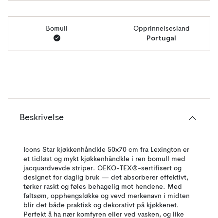
Bomull
Opprinnelsesland
Portugal
Beskrivelse
Icons Star kjøkkenhåndkle 50x70 cm fra Lexington er
et tidløst og mykt kjøkkenhåndkle i ren bomull med
jacquardvevde striper. OEKO-TEX®-sertifisert og
designet for daglig bruk — det absorberer effektivt,
tørker raskt og føles behagelig mot hendene. Med
faltsøm, opphengsløkke og vevd merkenavn i midten
blir det både praktisk og dekorativt på kjøkkenet.
Perfekt å ha nær komfyren eller ved vasken, og like