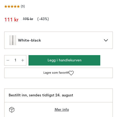
(
5
)
195 kr
(-43%)
111 kr
White-black
Legg i handlekurven
Lagre som favoritt
Bestillt inn
,
sendes tidligst 24. august
Mer info