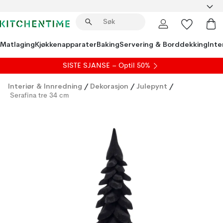
Matlaging
Kjøkkenapparater
Baking
Servering & Borddekking
Inte
SISTE SJANSE – Optil 50%
Interiør & Innredning
/
Dekorasjon
/
Julepynt
/
Serafina tre 34 cm