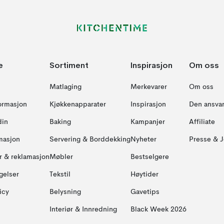
e
Sortiment
Inspirasjon
Om oss
Matlaging
Merkevarer
Om oss
formasjon
Kjøkkenapparater
Inspirasjon
Den ansvar
din
Baking
Kampanjer
Affiliate
masjon
Servering & Borddekking
Nyheter
Presse & J
ur & reklamasjon
Møbler
Bestselgere
gelser
Tekstil
Høytider
icy
Belysning
Gavetips
Interiør & Innredning
Black Week 2026