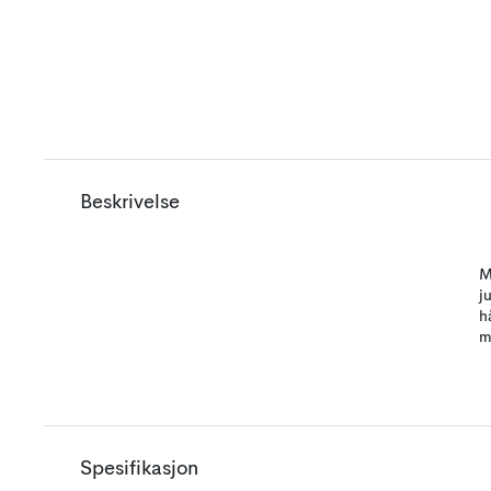
Beskrivelse
M
j
h
m
Spesifikasjon