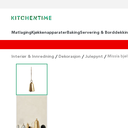
Matlaging
Kjøkkenapparater
Baking
Servering & Borddekki
Interiør & Innredning
/
Dekorasjon
/
Julepynt
/
Missia bje