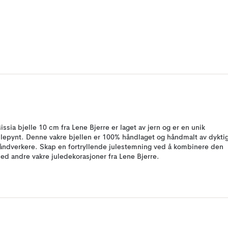
issia bjelle 10 cm fra Lene Bjerre er laget av jern og er en unik
ulepynt. Denne vakre bjellen er 100% håndlaget og håndmalt av dykti
åndverkere. Skap en fortryllende julestemning ved å kombinere den
ed andre vakre juledekorasjoner fra Lene Bjerre.