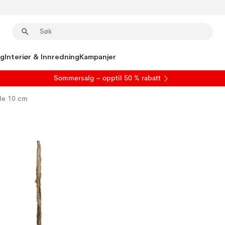
ng
Interiør & Innredning
Kampanjer
S
ommersalg
– opptil 50 % rabatt
lle 10 cm