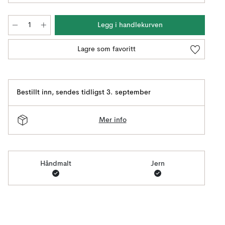
Legg i handlekurven
Lagre som favoritt
Bestillt inn
,
sendes tidligst 3. september
Mer info
Håndmalt
Jern