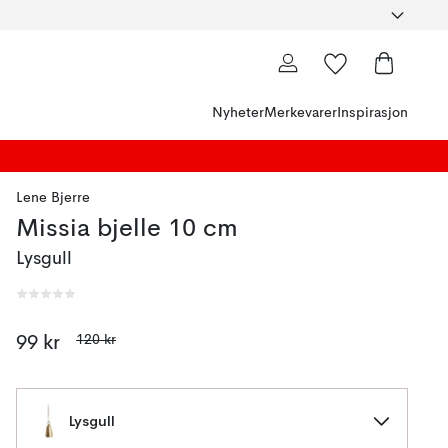
Nyheter
Merkevarer
Inspirasjon
Lene Bjerre
Missia bjelle 10 cm
Lysgull
120 kr
99 kr
Lysgull