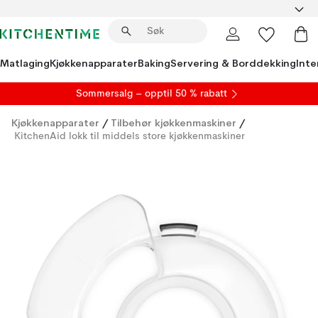
Matlaging
Kjøkkenapparater
Baking
Servering & Borddekking
Inte
S
ommersalg
– opptil 50 % rabatt
Kjøkkenapparater
/
Tilbehør kjøkkenmaskiner
/
KitchenAid lokk til middels store kjøkkenmaskiner