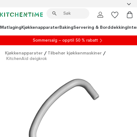
Matlaging
Kjøkkenapparater
Baking
Servering & Borddekking
Inte
S
ommersalg
– opptil 50 % rabatt
Kjøkkenapparater
/
Tilbehør kjøkkenmaskiner
/
KitchenAid deigkrok