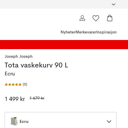
Nyheter
Merkevarer
Inspirasjon
Joseph Joseph
Tota vaskekurv 90 L
Ecru
(
5
)
1 679 kr
1 499 kr
Ecru