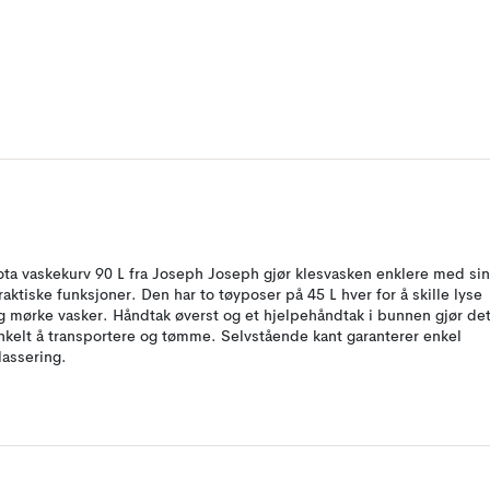
ota vaskekurv 90 L fra Joseph Joseph gjør klesvasken enklere med si
raktiske funksjoner. Den har to tøyposer på 45 L hver for å skille lyse
g mørke vasker. Håndtak øverst og et hjelpehåndtak i bunnen gjør de
nkelt å transportere og tømme. Selvstående kant garanterer enkel
lassering.