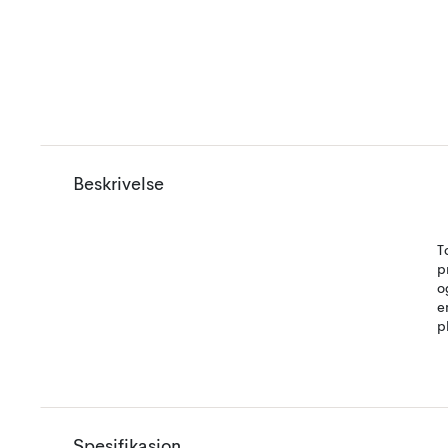
Beskrivelse
T
p
o
e
p
Spesifikasjon