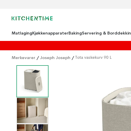
Matlaging
Kjøkkenapparater
Baking
Servering & Borddekki
Merkevarer
/
Joseph Joseph
/
Tota vaskekurv 90 L