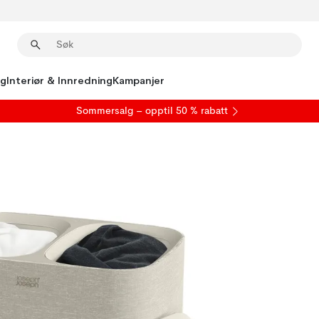
ng
Interiør & Innredning
Kampanjer
S
ommersalg
– opptil 50 % rabatt