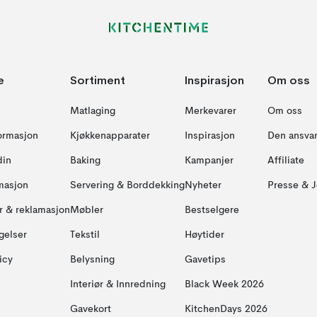
e
Sortiment
Inspirasjon
Om oss
Matlaging
Merkevarer
Om oss
formasjon
Kjøkkenapparater
Inspirasjon
Den ansvar
din
Baking
Kampanjer
Affiliate
masjon
Servering & Borddekking
Nyheter
Presse & J
ur & reklamasjon
Møbler
Bestselgere
gelser
Tekstil
Høytider
icy
Belysning
Gavetips
Interiør & Innredning
Black Week 2026
Gavekort
KitchenDays 2026