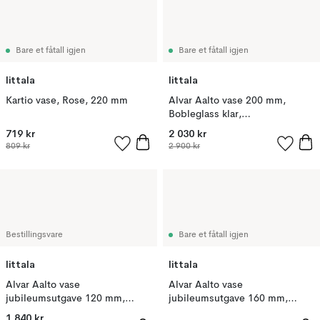
Bare et fåtall igjen
Bare et fåtall igjen
Iittala
Iittala
Kartio vase, Rose, 220 mm
Alvar Aalto vase 200 mm,
Bobleglass klar,
jubileumsutgave
719 kr
2 030 kr
809 kr
2 900 kr
Bestillingsvare
Bare et fåtall igjen
Iittala
Iittala
Alvar Aalto vase
Alvar Aalto vase
jubileumsutgave 120 mm,
jubileumsutgave 160 mm,
Bobleglass klar
Bobleglass klar
1 840 kr