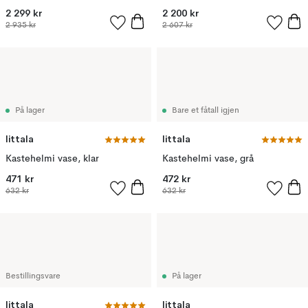
2 299 kr
2 200 kr
2 935 kr
2 607 kr
På lager
Bare et fåtall igjen
Iittala
Iittala
Kastehelmi vase, klar
Kastehelmi vase, grå
471 kr
472 kr
632 kr
632 kr
Bestillingsvare
På lager
Iittala
Iittala