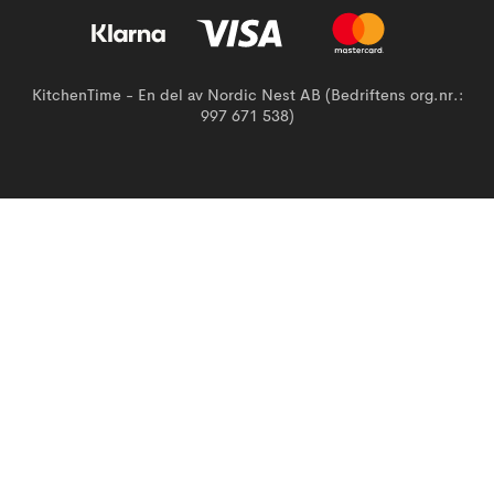
KitchenTime - En del av Nordic Nest AB (Bedriftens org.nr.:
997 671 538)