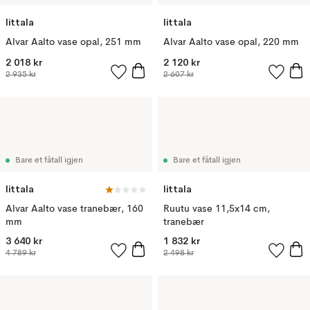
Iittala
Iittala
Alvar Aalto vase opal, 251 mm
Alvar Aalto vase opal, 220 mm
2 018 kr
2 120 kr
2 935 kr
2 607 kr
Bare et fåtall igjen
Bare et fåtall igjen
Iittala
Iittala
Alvar Aalto vase tranebær, 160
Ruutu vase 11,5x14 cm,
mm
tranebær
3 640 kr
1 832 kr
4 789 kr
2 498 kr