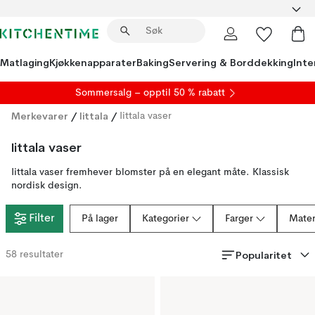
Matlaging
Kjøkkenapparater
Baking
Servering & Borddekking
Inte
S
ommersalg
– opptil 50 % rabatt
Merkevarer
/
Iittala
/
Iittala vaser
Iittala vaser
Iittala vaser fremhever blomster på en elegant måte. Klassisk
nordisk design.
Filter
På lager
Kategorier
Farger
Mater
Popularitet
58
resultater