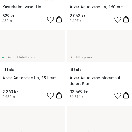
Kastehelmi vase, Lin
Alvar Aalto vase lin, 160 mm
529 kr
2 062 kr
632 kr
2 607 kr
Bare et fåtall igjen
Bestillingsvare
Iittala
Iittala
Alvar Aalto vase lin, 251 mm
Alvar Aalto vase blomma 4
deler, Klar
2 360 kr
32 669 kr
2 935 kr
36 311 kr