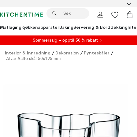
Matlaging
Kjøkkenapparater
Baking
Servering & Borddekking
Inte
S
ommersalg
– opptil 50 % rabatt
Interiør & Innredning
/
Dekorasjon
/
Pynteskåler
/
Alvar Aalto skål 50x195 mm