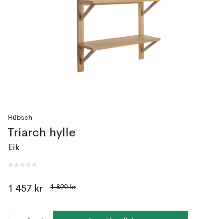
Hübsch
Triarch hylle
Eik
1 899 kr
1 457 kr