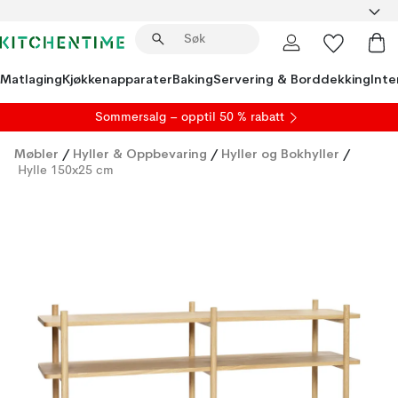
Matlaging
Kjøkkenapparater
Baking
Servering & Borddekking
Inte
S
ommersalg
– opptil 50 % rabatt
Møbler
/
Hyller & Oppbevaring
/
Hyller og Bokhyller
/
Hylle 150x25 cm