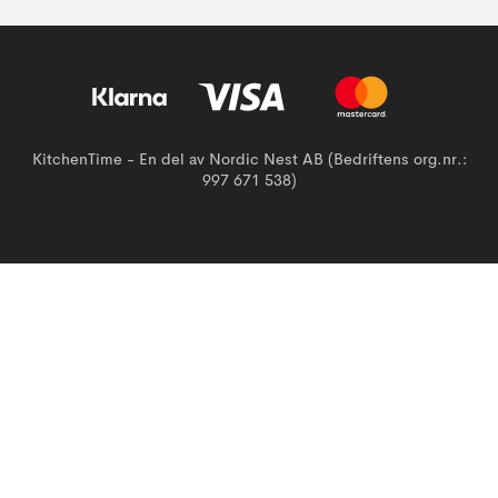
KitchenTime - En del av Nordic Nest AB (Bedriftens org.nr.:
997 671 538)