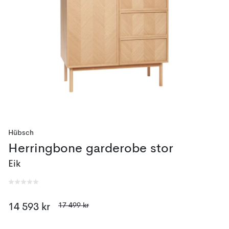
Hübsch
Herringbone garderobe stor
Eik
17 499 kr
14 593 kr