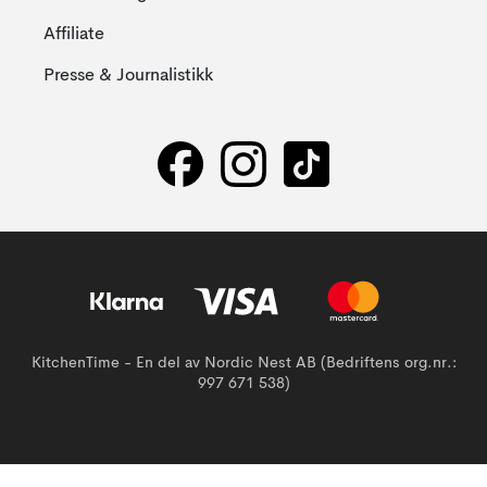
Affiliate
Presse & Journalistikk
KitchenTime - En del av Nordic Nest AB (Bedriftens org.nr.:
997 671 538)