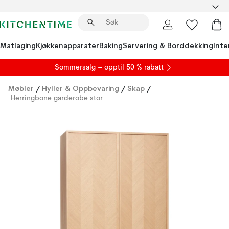
Matlaging
Kjøkkenapparater
Baking
Servering & Borddekking
Inte
S
ommersalg
– opptil 50 % rabatt
Møbler
/
Hyller & Oppbevaring
/
Skap
/
Herringbone garderobe stor