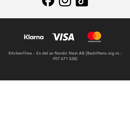
KitchenTime - En del av Nordic Nest AB (Bedriftens org.nr.:
997 671 538)