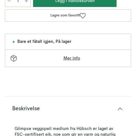
Legg i handlekurven
Lagre som favoritt
Bare et fåtall igjen
,
På lager
Mer info
Beskrivelse
Glimpse veggspeil medium fra Hübsch er laget av
FSC-sertifisert eik, noe som gir en varm og naturlig