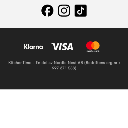
KitchenTime - En del av Nordic Nest AB (Bedriftens org.nr.:
997 671 538)