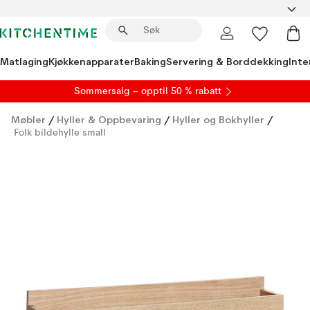
Matlaging
Kjøkkenapparater
Baking
Servering & Borddekking
Inte
S
ommersalg
– opptil 50 % rabatt
Møbler
/
Hyller & Oppbevaring
/
Hyller og Bokhyller
/
Folk bildehylle small