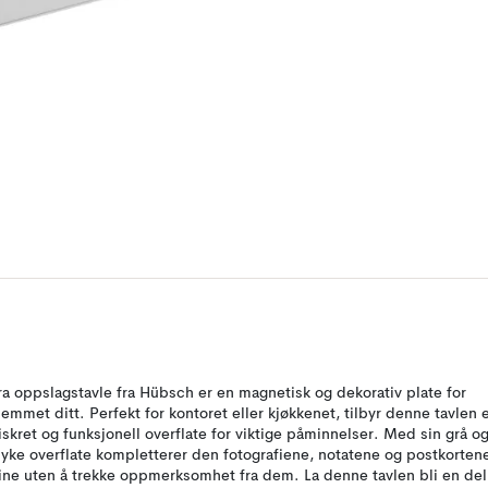
ra oppslagstavle fra Hübsch er en magnetisk og dekorativ plate for
jemmet ditt. Perfekt for kontoret eller kjøkkenet, tilbyr denne tavlen 
iskret og funksjonell overflate for viktige påminnelser. Med sin grå o
yke overflate kompletterer den fotografiene, notatene og postkorten
ine uten å trekke oppmerksomhet fra dem. La denne tavlen bli en del