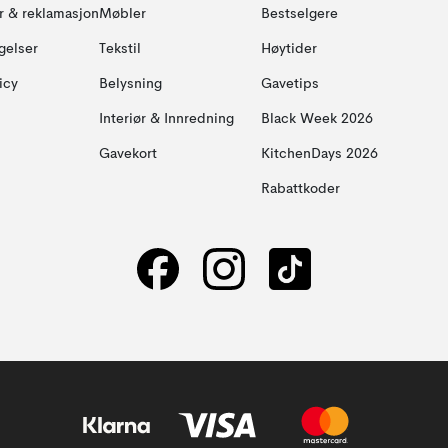
ur & reklamasjon
Møbler
Bestselgere
gelser
Tekstil
Høytider
icy
Belysning
Gavetips
Interiør & Innredning
Black Week 2026
Gavekort
KitchenDays 2026
Rabattkoder