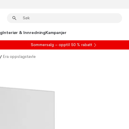
ng
Interiør & Innredning
Kampanjer
S
ommersalg
– opptil 50 % rabatt
/
Era oppslagstavle