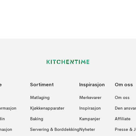
e
Sortiment
Inspirasjon
Om oss
Matlaging
Merkevarer
Om oss
formasjon
Kjøkkenapparater
Inspirasjon
Den ansvar
din
Baking
Kampanjer
Affiliate
masjon
Servering & Borddekking
Nyheter
Presse & J