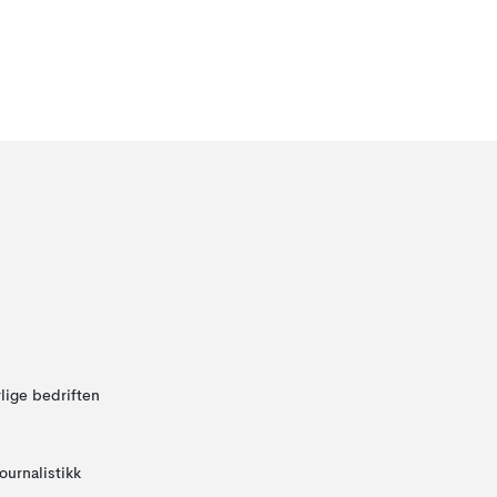
lige bedriften
ournalistikk