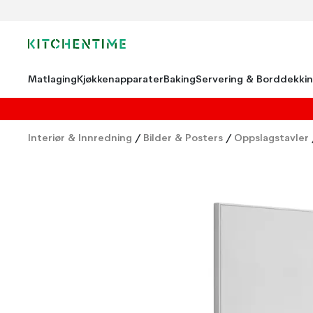
Matlaging
Kjøkkenapparater
Baking
Servering & Borddekki
Interiør & Innredning
/
Bilder & Posters
/
Oppslagstavler