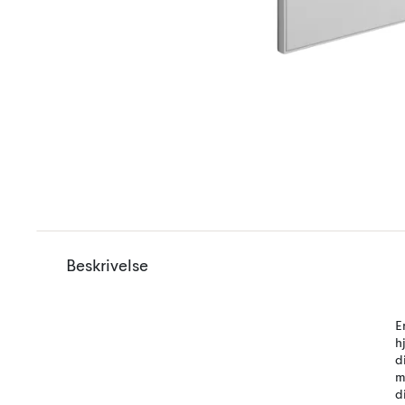
Beskrivelse
E
h
d
m
d