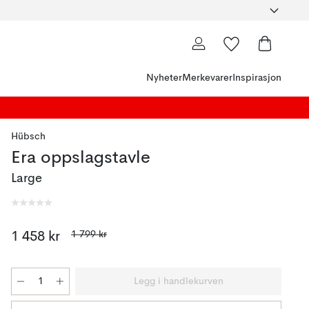
Nyheter
Merkevarer
Inspirasjon
Hübsch
Era oppslagstavle
Large
1 799 kr
1 458 kr
Legg i handlekurven