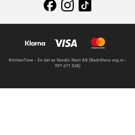
KitchenTime - En del av Nordic Nest AB (Bedriftens org.nr.:
997 671 538)