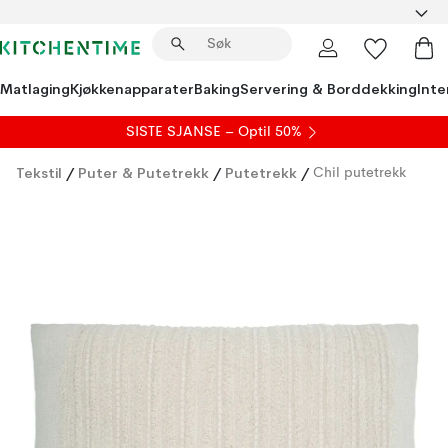
Matlaging
Kjøkkenapparater
Baking
Servering & Borddekking
Inte
SISTE SJANSE – Optil 50%
Tekstil
/
Puter & Putetrekk
/
Putetrekk
/
Chil putetrekk