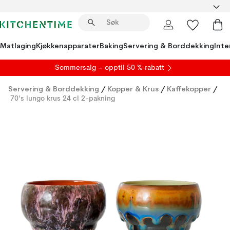
Matlaging
Kjøkkenapparater
Baking
Servering & Borddekking
Inte
S
ommersalg
– opptil 50 % rabatt
Servering & Borddekking
/
Kopper & Krus
/
Kaffekopper
/
70's lungo krus 24 cl 2-pakning