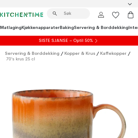
Matlaging
Kjøkkenapparater
Baking
Servering & Borddekking
Inte
SISTE SJANSE – Optil 50%
Servering & Borddekking
/
Kopper & Krus
/
Kaffekopper
/
70's krus 25 cl