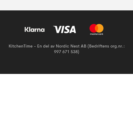
KitchenTime - En del av Nordic Nest AB (Bedriftens org.nr.:
997 671 538)