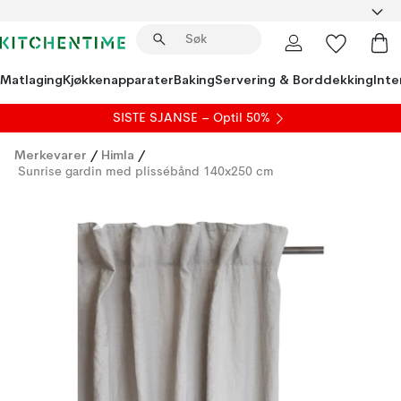
Matlaging
Kjøkkenapparater
Baking
Servering & Borddekking
Inte
SISTE SJANSE – Optil 50%
Merkevarer
/
Himla
/
Sunrise gardin med plissébånd 140x250 cm