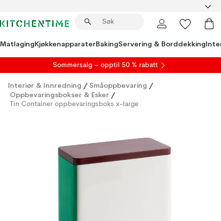
Matlaging
Kjøkkenapparater
Baking
Servering & Borddekking
Inte
S
ommersalg
– opptil 50 % rabatt
Interiør & Innredning
/
Småoppbevaring
/
Oppbevaringsbokser & Esker
/
Tin Container oppbevaringsboks x-large