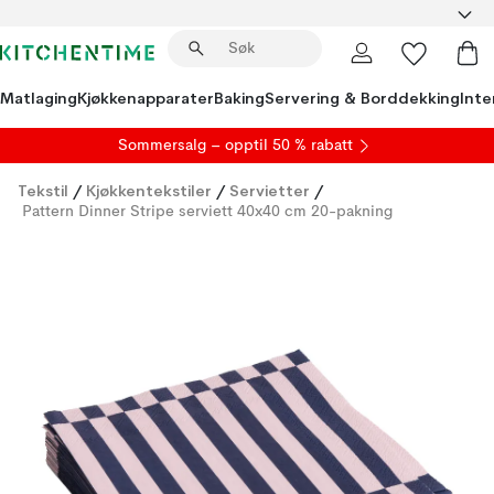
Matlaging
Kjøkkenapparater
Baking
Servering & Borddekking
Inte
S
ommersalg
– opptil 50 % rabatt
Tekstil
/
Kjøkkentekstiler
/
Servietter
/
Pattern Dinner Stripe serviett 40x40 cm 20-pakning