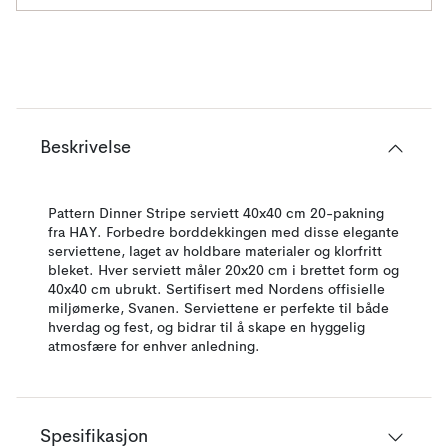
Beskrivelse
Pattern Dinner Stripe serviett 40x40 cm 20-pakning
fra HAY. Forbedre borddekkingen med disse elegante
serviettene, laget av holdbare materialer og klorfritt
bleket. Hver serviett måler 20x20 cm i brettet form og
40x40 cm ubrukt. Sertifisert med Nordens offisielle
miljømerke, Svanen. Serviettene er perfekte til både
hverdag og fest, og bidrar til å skape en hyggelig
atmosfære for enhver anledning.
Spesifikasjon