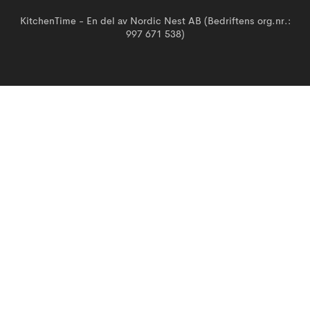
KitchenTime - En del av Nordic Nest AB (Bedriftens org.nr.:
997 671 538)