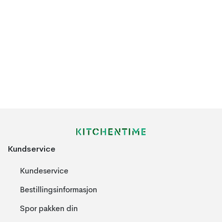
lansert i 1982, og dener like populær i dag. Ramona er rundere i
formen enn Silje og Carina,men alle tre passer fint både til
hverdags og til fest.
Tina
Tina er et flott eksempel på modernistisk, skandinavisk design.
Serien er skapt av den anerkjente norske designeren Per Finne,
og ble lansert i 2010. Stilen er ren og selvsikker, og står i sterk
kontrast til de elegante kurvene som preger flere andre serier.
Tina er skapt spesielt for folk som er opptatt av moderne
design, og er perfekt i stramme, minimalistiske oppdekninger
Kundservice
som passer et designerhjem.
Priser & utmerkelser
Kundeservice
Bestillingsinformasjon
Hardanger Bestikk har fått utmerkelser for deres ulike
kolleksjoner. De vant blant annet pris forDesign Excellent i
Spor pakken din
2009 for serien ”Tuva” og i 2010 for deres ”Egg sett”. De vant