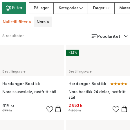
Filter
På lager
Kategorier
Farger
Mater
Nullstill filter
Nora
Popularitet
6
resultater
-32%
Bestillingsvare
Bestillingsvare
Hardanger Bestikk
Hardanger Bestikk
Nora sausesleiv, rustfritt stål
Nora bestikk 24 deler, rustfritt
stål
419 kr
2 853 kr
699 kr
4 200 kr