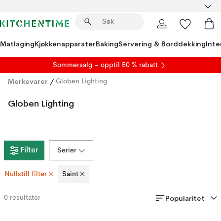
Matlaging
Kjøkkenapparater
Baking
Servering & Borddekking
Inte
S
ommersalg
– opptil 50 % rabatt
Merkevarer
/
Globen Lighting
Globen Lighting
Filter
Serier
Nullstill filter
Saint
Popularitet
0
resultater