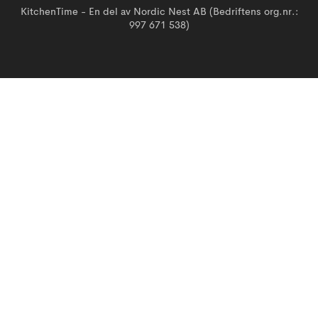
KitchenTime - En del av Nordic Nest AB (Bedriftens org.nr.:
997 671 538)