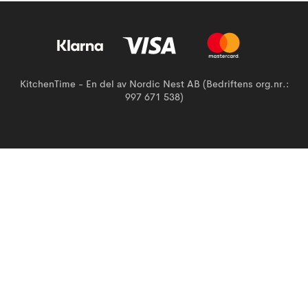
KitchenTime - En del av Nordic Nest AB (Bedriftens org.nr.:
997 671 538)