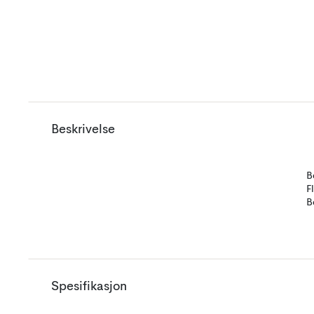
Beskrivelse
B
F
B
Spesifikasjon