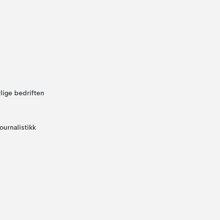
lige bedriften
ournalistikk