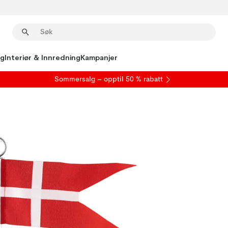
ng
Interiør & Innredning
Kampanjer
S
ommersalg
– opptil 50 % rabatt