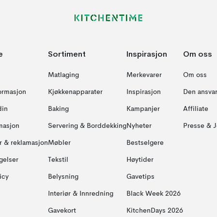
e
Sortiment
Inspirasjon
Om oss
Matlaging
Merkevarer
Om oss
formasjon
Kjøkkenapparater
Inspirasjon
Den ansvar
din
Baking
Kampanjer
Affiliate
masjon
Servering & Borddekking
Nyheter
Presse & J
ur & reklamasjon
Møbler
Bestselgere
gelser
Tekstil
Høytider
icy
Belysning
Gavetips
Interiør & Innredning
Black Week 2026
Gavekort
KitchenDays 2026