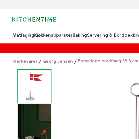
Matlaging
Kjøkkenapparater
Baking
Servering & Borddekki
Merkevarer
/
Georg Jensen
/
Bernadotte bordflagg 38,8 cm