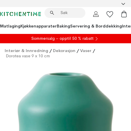
Matlaging
Kjøkkenapparater
Baking
Servering & Borddekking
Inte
S
ommersalg
– opptil 50 % rabatt
Interiør & Innredning
/
Dekorasjon
/
Vaser
/
Dorotea vase 9 x 10 cm