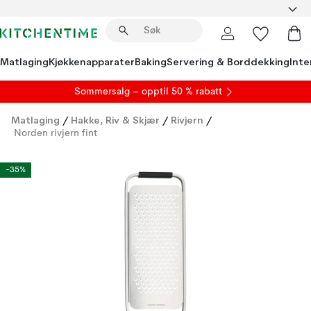
Matlaging
Kjøkkenapparater
Baking
Servering & Borddekking
Inte
S
ommersalg
– opptil 50 % rabatt
Matlaging
/
Hakke, Riv & Skjær
/
Rivjern
/
Norden rivjern fint
-35%