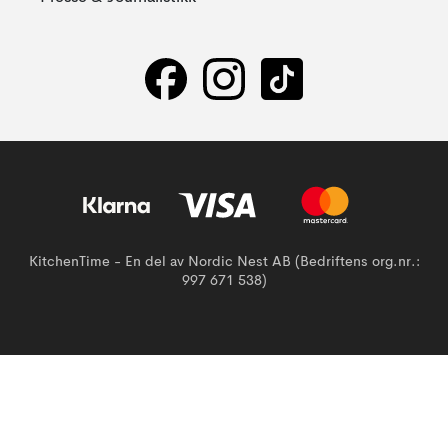
KitchenTime - En del av Nordic Nest AB (Bedriftens org.nr.:
997 671 538)