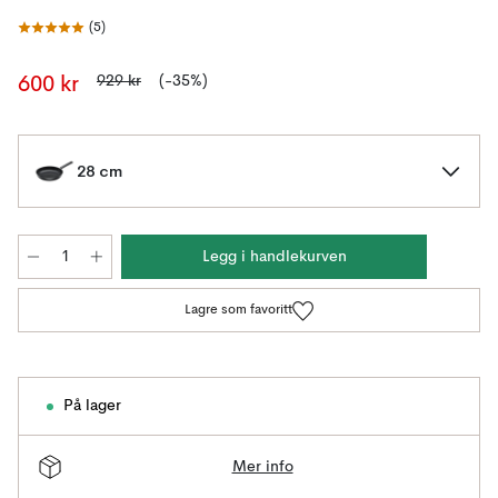
(
5
)
929 kr
(-35%)
600 kr
28 cm
Legg i handlekurven
Lagre som favoritt
På lager
Mer info