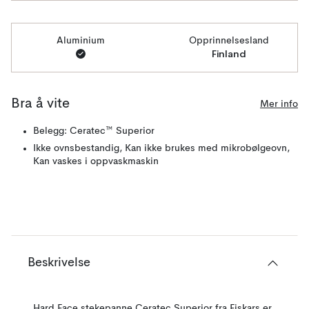
Aluminium
Opprinnelsesland
Finland
Bra å vite
Mer info
Belegg: Ceratec™ Superior
Ikke ovnsbestandig, Kan ikke brukes med mikrobølgeovn,
Kan vaskes i oppvaskmaskin
Beskrivelse
Hard Face stekepanne Ceratec Superior fra Fiskars er