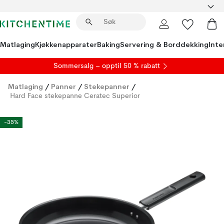
Matlaging
Kjøkkenapparater
Baking
Servering & Borddekking
Inte
S
ommersalg
– opptil 50 % rabatt
Matlaging
/
Panner
/
Stekepanner
/
Hard Face stekepanne Ceratec Superior
-35%