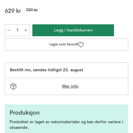
709 kr
629 kr
Legg i handlekurven
Lagre som favoritt
Bestillt inn
,
sendes tidligst 23. august
Mer info
Produksjon
Produktet er laget av naturmaterialer og kan derfor variere i
utseende.