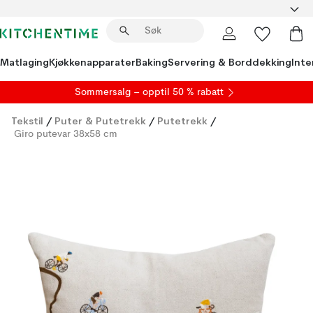
Matlaging
Kjøkkenapparater
Baking
Servering & Borddekking
Inte
S
ommersalg
– opptil 50 % rabatt
Tekstil
/
Puter & Putetrekk
/
Putetrekk
/
Giro putevar 38x58 cm