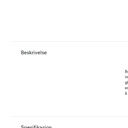
Beskrivelse
B
i
g
e
å
Spesifikasjon