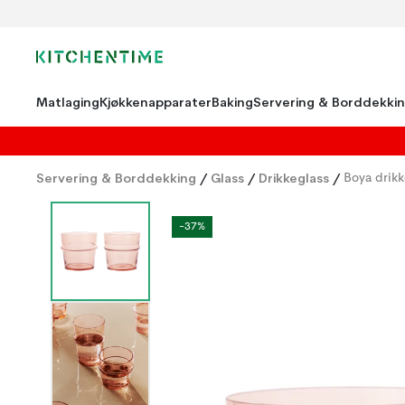
Matlaging
Kjøkkenapparater
Baking
Servering & Borddekki
Servering & Borddekking
/
Glass
/
Drikkeglass
/
Boya drikk
-37%