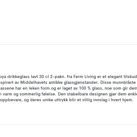
oya drikkeglass lavt 30 cl 2-pakn. fra Ferm Living er et elegant tilsku
nspirert av Middelhavets antikke glassgjenstander. Disse munnblåste
lassene har en leken form og er laget av 100 % glass, noe som gir de
n varm og sommerlig følelse. Den stabelbare designen gjør dem enkl
 oppbevare, og deres unike uttrykk blir et stilig innslag i hvert hjem.