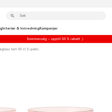
ng
Interiør & Innredning
Kampanjer
S
ommersalg
– opptil 50 % rabatt
eglass lavt 30 cl 2-pakn.