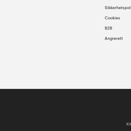
Sikkerhetspol
Cookies
B2B
Angrerett
Ki