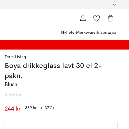
Nyheter
Merkevarer
Inspirasjon
Ferm Living
Boya drikkeglass lavt 30 cl 2-
pakn.
Blush
389 kr
(-37%)
244 kr