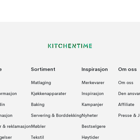
e
Sortiment
Inspirasjon
Om oss
Matlaging
Merkevarer
Om oss
formasjon
Kjøkkenapparater
Inspirasjon
Den ansvar
din
Baking
Kampanjer
Affiliate
masjon
Servering & Borddekking
Nyheter
Presse & J
ur & reklamasjon
Møbler
Bestselgere
gelser
Tekstil
Høytider