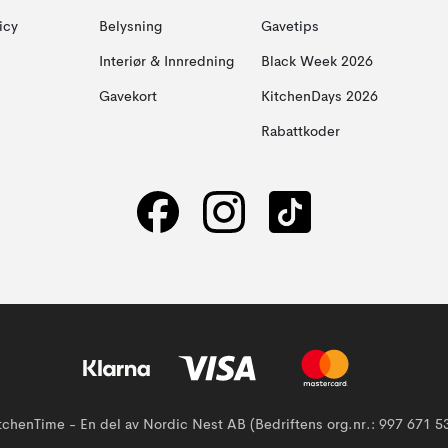
icy
Belysning
Gavetips
Interiør & Innredning
Black Week 2026
Gavekort
KitchenDays 2026
Rabattkoder
tchenTime - En del av Nordic Nest AB (Bedriftens org.nr.: 997 671 5