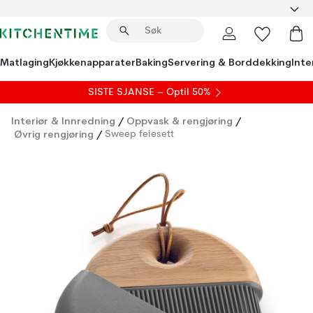
Matlaging
Kjøkkenapparater
Baking
Servering & Borddekking
Inte
SISTE SJANSE – Optil 50%
Interiør & Innredning
/
Oppvask & rengjøring
/
Øvrig rengjøring
/
Sweep feiesett