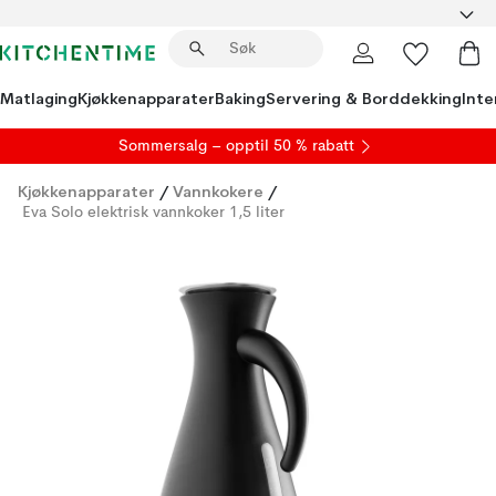
Matlaging
Kjøkkenapparater
Baking
Servering & Borddekking
Inte
S
ommersalg
– opptil 50 % rabatt
Kjøkkenapparater
/
Vannkokere
/
Eva Solo elektrisk vannkoker 1,5 liter