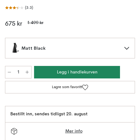
(
3.3
)
1 499 kr
675 kr
Matt Black
Legg i handlekurven
Lagre som favoritt
Bestillt inn
,
sendes tidligst 20. august
Mer info