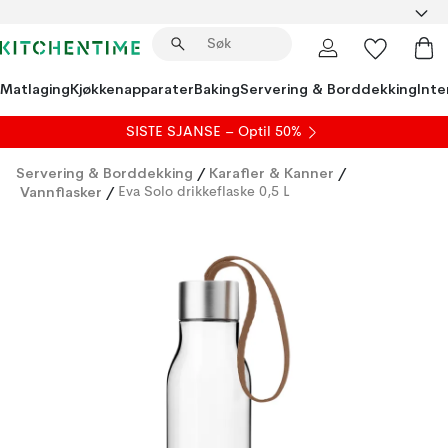
Matlaging
Kjøkkenapparater
Baking
Servering & Borddekking
Inte
SISTE SJANSE – Optil 50%
Servering & Borddekking
/
Karafler & Kanner
/
Vannflasker
/
Eva Solo drikkeflaske 0,5 L